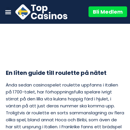
Bli Medlem
Roulette
En liten guide till roulette på nätet
Ända sedan casinospelet roulette uppfanns i Italien
på 1700-talet, har förhoppningsfulla spelare ivrigt
stirrat på den lilla vita kulans hoppig färd i hjulet, i
väntan på att just deras nummer ska komma upp.
Troligtvis är roulette en sorts sammanslagning av flera
olika spel, bland annat Hoca och Biribi, som även de
har sitt ursprung i Italien. I Frankrike fanns ett brädspel