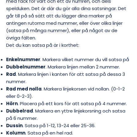
med fack för vart och ett av numren, och dels
spelduken. Det är där du gör alla dina satsningar. Det
går till på så sätt att du lägger dina marker på
antingen rutorna med nummer, eller över olika linjer
(satsa på många nummer), eller på något av de
övriga fälten.
Det du kan satsa på är i korthet:
Enkelnummer
. Markera vilket nummer du vill satsa på
Dubbelnummer
. Markera linjen mellan 2 nummer.
Rad
. Markera linjen i kanten för att satsa på dessa 3
nummer.
Rad med nolla
. Markera linjekorsen vid nollan. (0-1-2
eller 0-2-3).
Hörn
. Placera på ett kors för att satsa på 4 nummer.
Dubbelrad
. Markera en yttre linjekorsning och satsa
på 6 nummer.
Dussin
. Satsa på 1-12, 13-24 eller 25-36.
Kolumn
. Satsa på en hel rad.