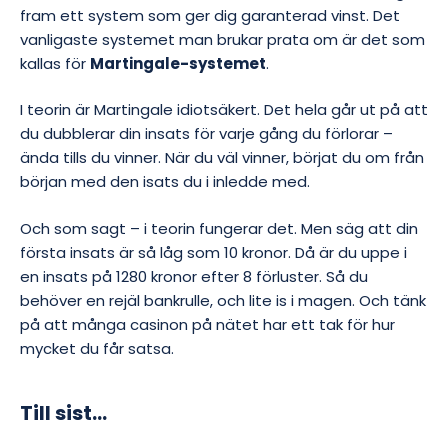
fram ett system som ger dig garanterad vinst. Det
vanligaste systemet man brukar prata om är det som
kallas för
Martingale-systemet
.
I teorin är Martingale idiotsäkert. Det hela går ut på att
du dubblerar din insats för varje gång du förlorar –
ända tills du vinner. När du väl vinner, börjat du om från
början med den isats du i inledde med.
Och som sagt – i teorin fungerar det. Men säg att din
första insats är så låg som 10 kronor. Då är du uppe i
en insats på 1280 kronor efter 8 förluster. Så du
behöver en rejäl bankrulle, och lite is i magen. Och tänk
på att många casinon på nätet har ett tak för hur
mycket du får satsa.
Till sist…